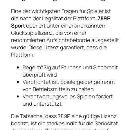
Eine der wichtigsten Fragen für Spieler ist
die nach der Legalität der Plattform.
789P
Sport
operiert unter einer anerkannten
Glücksspiellizenz, die von einer
renommierten Aufsichtsbehörde ausgestellt
wurde. Diese Lizenz garantiert, dass die
Plattform:
Regelmäßig auf Fairness und Sicherheit
überprüft wird
Verpflichtet ist, Spielergelder getrennt
von Betriebsmitteln zu halten
Verantwortungsvolles Spielen fördert
und unterstützt
Die Tatsache, dass 789P eine gültige Lizenz
besitzt, ist ein starkes Indiz für die Seriosität