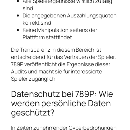
Alle Spieleergebnisse wirklich zufällig
sind
Die angegebenen Auszahlungsquoten
korrekt sind
Keine Manipulation seitens der
Plattform stattfindet
Die Transparenz in diesem Bereich ist
entscheidend für das Vertrauen der Spieler.
789P veröffentlicht die Ergebnisse dieser
Audits und macht sie für interessierte
Spieler zugänglich.
Datenschutz bei 789P: Wie
werden persönliche Daten
geschützt?
In Zeiten zunehmender Cyberbedrohungen