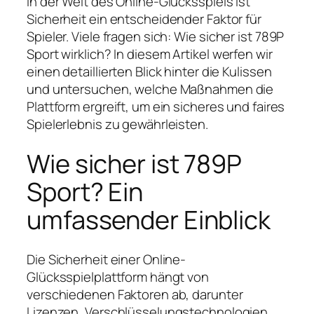
In der Welt des Online-Glücksspiels ist
Sicherheit ein entscheidender Faktor für
Spieler. Viele fragen sich:
Wie sicher ist 789P
Sport wirklich?
In diesem Artikel werfen wir
einen detaillierten Blick hinter die Kulissen
und untersuchen, welche Maßnahmen die
Plattform ergreift, um ein sicheres und faires
Spielerlebnis zu gewährleisten.
Wie sicher ist 789P
Sport? Ein
umfassender Einblick
Die Sicherheit einer Online-
Glücksspielplattform hängt von
verschiedenen Faktoren ab, darunter
Lizenzen, Verschlüsselungstechnologien