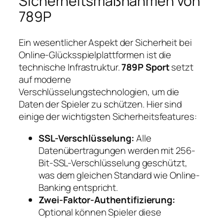
Sicherheitsmaßnahmen von
789P
Ein wesentlicher Aspekt der Sicherheit bei
Online-Glücksspielplattformen ist die
technische Infrastruktur.
789P Sport
setzt
auf moderne
Verschlüsselungstechnologien, um die
Daten der Spieler zu schützen. Hier sind
einige der wichtigsten Sicherheitsfeatures:
SSL-Verschlüsselung:
Alle
Datenübertragungen werden mit 256-
Bit-SSL-Verschlüsselung geschützt,
was dem gleichen Standard wie Online-
Banking entspricht.
Zwei-Faktor-Authentifizierung:
Optional können Spieler diese