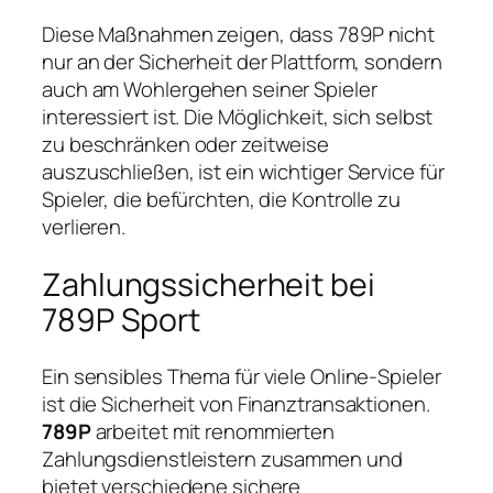
Diese Maßnahmen zeigen, dass 789P nicht
nur an der Sicherheit der Plattform, sondern
auch am Wohlergehen seiner Spieler
interessiert ist. Die Möglichkeit, sich selbst
zu beschränken oder zeitweise
auszuschließen, ist ein wichtiger Service für
Spieler, die befürchten, die Kontrolle zu
verlieren.
Zahlungssicherheit bei
789P Sport
Ein sensibles Thema für viele Online-Spieler
ist die Sicherheit von Finanztransaktionen.
789P
arbeitet mit renommierten
Zahlungsdienstleistern zusammen und
bietet verschiedene sichere