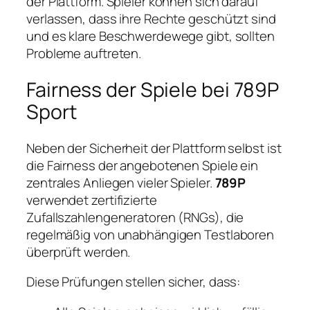
der Plattform. Spieler können sich darauf
verlassen, dass ihre Rechte geschützt sind
und es klare Beschwerdewege gibt, sollten
Probleme auftreten.
Fairness der Spiele bei 789P
Sport
Neben der Sicherheit der Plattform selbst ist
die Fairness der angebotenen Spiele ein
zentrales Anliegen vieler Spieler.
789P
verwendet zertifizierte
Zufallszahlengeneratoren (RNGs), die
regelmäßig von unabhängigen Testlaboren
überprüft werden.
Diese Prüfungen stellen sicher, dass: