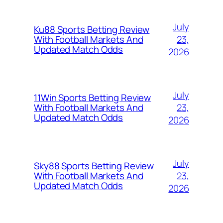
July
Ku88 Sports Betting Review
23,
With Football Markets And
Updated Match Odds
2026
July
11Win Sports Betting Review
23,
With Football Markets And
Updated Match Odds
2026
July
Sky88 Sports Betting Review
23,
With Football Markets And
Updated Match Odds
2026