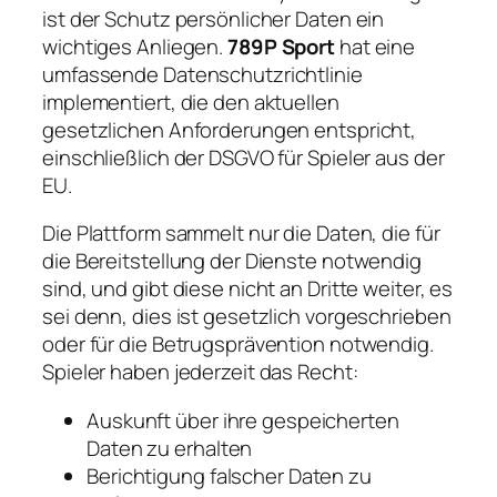
ist der Schutz persönlicher Daten ein
wichtiges Anliegen.
789P Sport
hat eine
umfassende Datenschutzrichtlinie
implementiert, die den aktuellen
gesetzlichen Anforderungen entspricht,
einschließlich der DSGVO für Spieler aus der
EU.
Die Plattform sammelt nur die Daten, die für
die Bereitstellung der Dienste notwendig
sind, und gibt diese nicht an Dritte weiter, es
sei denn, dies ist gesetzlich vorgeschrieben
oder für die Betrugsprävention notwendig.
Spieler haben jederzeit das Recht:
Auskunft über ihre gespeicherten
Daten zu erhalten
Berichtigung falscher Daten zu